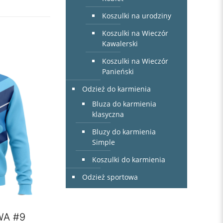
Koszulki na urodziny
Koszulki na Wieczór
Kawalerski
Koszulki na Wieczór
Panieński
Odzież do karmienia
Bluza do karmienia
klasyczna
Bluzy do karmienia
Simple
Koszulki do karmienia
Odzież sportowa
WA #9