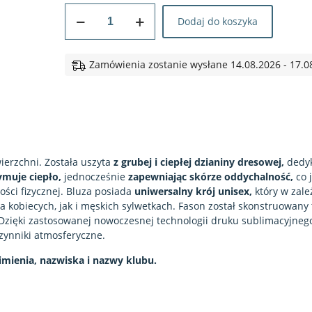
ilość
Dodaj do koszyka
BLUZA
SPORTOWA
#17
Zamówienia zostanie wysłane 14.08.2026 - 17.0
Rowerowa
Moc
ierzchni. Została uszyta
z grubej i ciepłej dzianiny dresowej,
dedy
muje ciepło,
jednocześnie
zapewniając skórze oddychalność,
co 
ci fizycznej. Bluza posiada
uniwersalny krój unisex,
który w zale
 kobiecych, jak i męskich sylwetkach. Fason został skonstruowany 
Dzięki zastosowanej nowoczesnej technologii druku sublimacyjneg
czynniki atmosferyczne.
imienia, nazwiska i nazwy klubu.