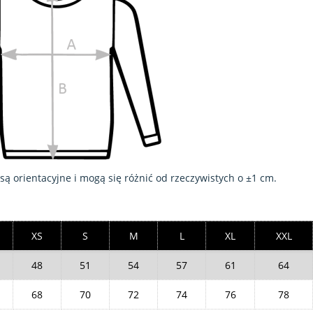
 orientacyjne i mogą się różnić od rzeczywistych o ±1 cm.
XS
S
M
L
XL
XXL
48
51
54
57
61
64
68
70
72
74
76
78