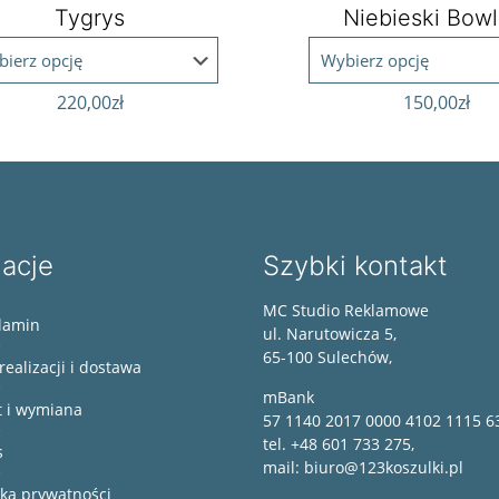
Tygrys
Niebieski Bowl
220,00
zł
150,00
zł
macje
Szybki kontakt
MC Studio Reklamowe
lamin
ul. Narutowicza 5,
65-100 Sulechów,
realizacji i dostawa
mBank
t i wymiana
57 1140 2017 0000 4102 1115 6
tel. +48 601 733 275,
s
mail: biuro@123koszulki.pl
yka prywatności