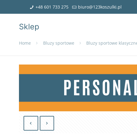
+48 601 733 275
biuro@123koszulki.pl
Sklep
Home
Bluzy sportowe
Bluzy sportowe klasyczn