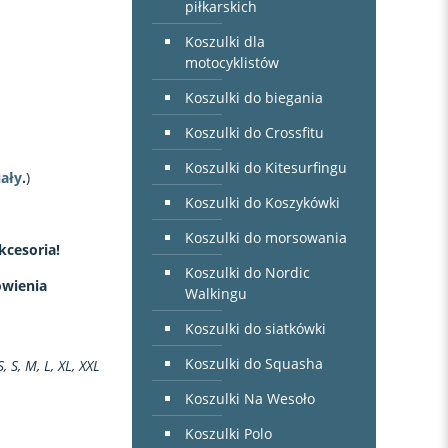
piłkarskich
Koszulki dla
motocyklistów
Koszulki do biegania
Koszulki do Crossfitu
Koszulki do Kitesurfingu
iały
.
)
Koszulki do Koszykówki
Koszulki do morsowania
kcesoria!
Koszulki do Nordic
wienia
Walkingu
Koszulki do siatkówki
Koszulki do Squasha
S, S, M, L, XL, XXL
Koszulki Na Wesoło
Koszulki Polo