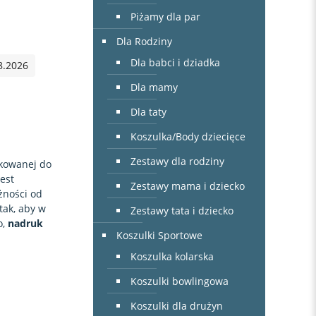
Piżamy dla par
Dla Rodziny
Dla babci i dziadka
8.2026
Dla mamy
Dla taty
Koszulka/Body dziecięce
Zestawy dla rodziny
kowanej do
jest
Zestawy mama i dziecko
żności od
tak, aby w
Zestawy tata i dziecko
o,
nadruk
Koszulki Sportowe
Koszulka kolarska
Koszulki bowlingowa
Koszulki dla drużyn