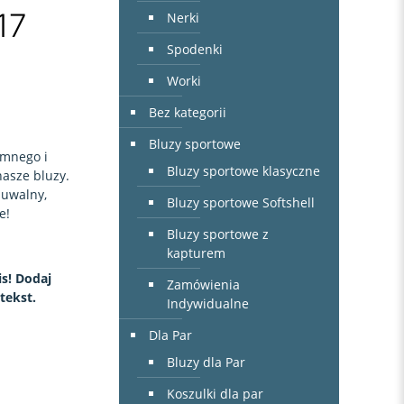
17
Nerki
Spodenki
Worki
Bez kategorii
Bluzy sportowe
emnego i
Bluzy sportowe klasyczne
nasze bluzy.
zuwalny,
Bluzy sportowe Softshell
e!
Bluzy sportowe z
kapturem
s! Dodaj
Zamówienia
tekst.
Indywidualne
Dla Par
Bluzy dla Par
Koszulki dla par