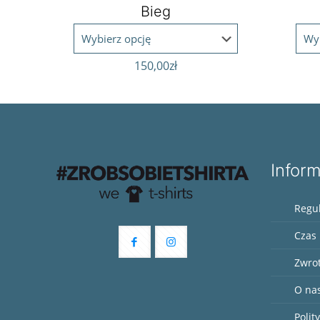
Bieg
150,00
zł
Infor
Regu
Czas 
Zwro
O na
Polit