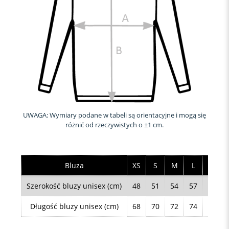
UWAGA: Wymiary podane w tabeli są orientacyjne i mogą się
różnić od rzeczywistych o ±1 cm.
Bluza
XS
S
M
L
XL
Szerokość bluzy unisex (cm)
48
51
54
57
61
Długość bluzy unisex (cm)
68
70
72
74
76