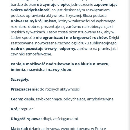
bardzo dobrze
utrzymuje ciepło,
jednocześnie
zapewniając
skórze oddychalność,
co jest doskonałym rozwiązaniem
podczas uprawiania aktywności fizycznej. Bluza posiada
uniwersalny krój unisex,
który w zależności od wybranego
rozmiaru, dobrze prezentuje się zarówno na kobiecych, jak i
męskich sylwetkach. Fason został skonstruowany tak, aby w
żaden sposób
nie ograniczać i nie krępować ruchów.
Dzięki
zastosowanej nowoczesnej technologii druku sublimacyjnego,
nadruk pozostaje trwały i odporny
, zarówno na pranie, jak i
czynniki atmosferyczne.
Istnieje możliwość nadrukowania na bluzie numeru,
imienia, nazwiska i nazwy klubu.
Szczegóły:
Przeznaczenie:
do różnych aktywności
Cechy:
ciepła, szybkoschnąca, oddychająca, antybakteryjna
Krój:
regular
Długość rękawa:
długi, ze ściągaczami
Materiał:
dzianina dresowa, wyprodukowana w Polsce