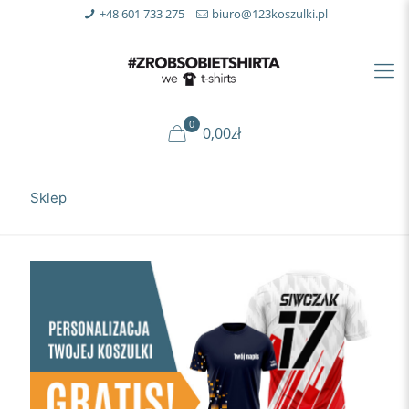
+48 601 733 275
biuro@123koszulki.pl
0
0,00zł
Sklep