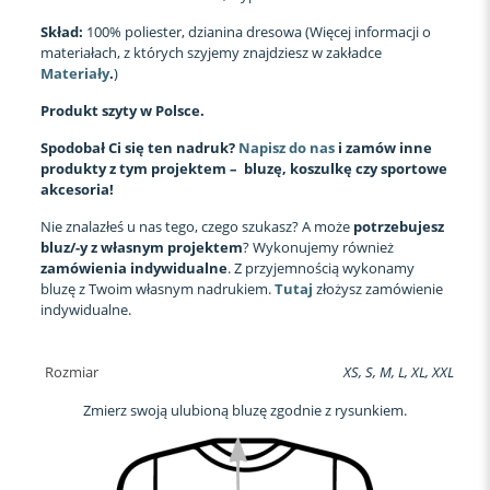
Skład:
100% poliester, dzianina dresowa (Więcej informacji o
materiałach, z których szyjemy znajdziesz w zakładce
Materiały
.
)
Produkt szyty w Polsce.
Spodobał Ci się ten nadruk?
Napisz do nas
i zamów inne
produkty z tym projektem – bluzę, koszulkę czy sportowe
akcesoria!
Nie znalazłeś u nas tego, czego szukasz? A może
potrzebujesz
bluz/-y z własnym projektem
? Wykonujemy również
zamówienia indywidualne
. Z przyjemnością wykonamy
bluzę z Twoim własnym nadrukiem.
Tutaj
złożysz zamówienie
indywidualne.
Rozmiar
XS, S, M, L, XL, XXL
Zmierz swoją ulubioną bluzę zgodnie z rysunkiem.