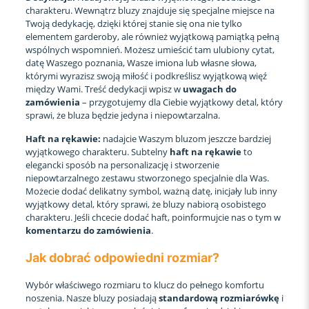
charakteru. Wewnątrz bluzy znajduje się specjalne miejsce na
Twoją dedykację, dzięki której stanie się ona nie tylko
elementem garderoby, ale również wyjątkową pamiątką pełną
wspólnych wspomnień. Możesz umieścić tam ulubiony cytat,
datę Waszego poznania, Wasze imiona lub własne słowa,
którymi wyrazisz swoją miłość i podkreślisz wyjątkową więź
między Wami. Treść dedykacji wpisz w
uwagach do
zamówienia
– przygotujemy dla Ciebie wyjątkowy detal, który
sprawi, że bluza będzie jedyna i niepowtarzalna.
Haft na rękawie:
nadajcie Waszym bluzom jeszcze bardziej
wyjątkowego charakteru. Subtelny
haft na rękawie
to
elegancki sposób na personalizację i stworzenie
niepowtarzalnego zestawu stworzonego specjalnie dla Was.
Możecie dodać delikatny symbol, ważną datę, inicjały lub inny
wyjątkowy detal, który sprawi, że bluzy nabiorą osobistego
charakteru. Jeśli chcecie dodać haft, poinformujcie nas o tym w
komentarzu do zamówienia
.
Jak dobrać odpowiedni rozmiar?
Wybór właściwego rozmiaru to klucz do pełnego komfortu
noszenia. Nasze bluzy posiadają
standardową rozmiarówkę
i