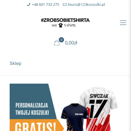
+48 601 733 275
biuro@123koszulki.pl
0
0,00zł
Sklep