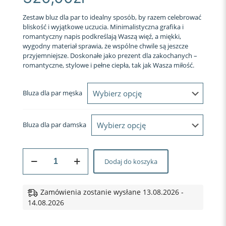
Zestaw bluz dla par to idealny sposób, by razem celebrować
bliskość i wyjątkowe uczucia. Minimalistyczna grafika i
romantyczny napis podkreślają Waszą więź, a miękki,
wygodny materiał sprawia, że wspólne chwile są jeszcze
przyjemniejsze. Doskonałe jako prezent dla zakochanych –
romantyczne, stylowe i pełne ciepła, tak jak Wasza miłość.
Bluza dla par męska
Bluza dla par damska
ilość
Dodaj do koszyka
BLUZY
DLA
PAR
Z
Zamówienia zostanie wysłane 13.08.2026 -
KAPTUREM
14.08.2026
Moon
Back