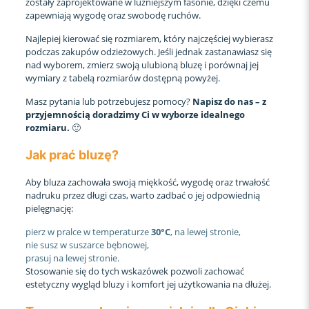
zostały zaprojektowane w luźniejszym fasonie, dzięki czemu
zapewniają wygodę oraz swobodę ruchów.
Najlepiej kierować się rozmiarem, który najczęściej wybierasz
podczas zakupów odzieżowych. Jeśli jednak zastanawiasz się
nad wyborem, zmierz swoją ulubioną bluzę i porównaj jej
wymiary z tabelą rozmiarów dostępną powyżej.
Masz pytania lub potrzebujesz pomocy?
Napisz do nas – z
przyjemnością doradzimy Ci w wyborze idealnego
rozmiaru.
🙂
Jak prać bluzę?
Aby bluza zachowała swoją miękkość, wygodę oraz trwałość
nadruku przez długi czas, warto zadbać o jej odpowiednią
pielęgnację:
pierz w pralce w temperaturze
30°C
, na lewej stronie,
nie susz w suszarce bębnowej,
prasuj na lewej stronie.
Stosowanie się do tych wskazówek pozwoli zachować
estetyczny wygląd bluzy i komfort jej użytkowania na dłużej.