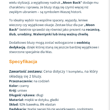
wielu stylizacji, a wyjątkowy nadruk
„Moon Back”
dodaje mu
charakteru i sprawia, że bluzy stają się czymś więcej niż
zwykłym ubraniem – są symbolem Waszej historii.
To idealny wybór na wspólne spacery, wyjazdy, leniwe
wieczory czy wyjątkowe okazje. Zestaw bluz dla par
„Moon
Back”
świetnie sprawdzi się również jako prezent na
rocznicę,
ślub, urodziny, Walentynki lub inną ważną chwilę
.
Dodatkowo bluzy mogą zostać wzbogacone o
osobistą
dedykację
, dzięki której staną się jeszcze bardziej wyjątkowe i
stworzone specjalnie dla Was.
Specyfikacja
Zawartość zestawu:
Cena dotyczy
, na który
1 kompletu
składają się 2 bluzy.
Przeznaczenie:
na codzień
Kolor:
czarny
Krój:
unisex
Długość rękawa:
długi
Materiał:
miękki w dotyku, gładki
Skład:
92% bawełna, 8% elastan
Dedykacja:
Nadaj swojej bluzie wyjątkowego, osobistego