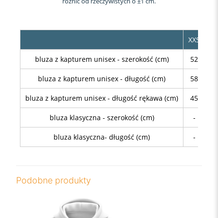
różnić od rzeczywistych o ±1 cm.
XXS
XS
bluza z kapturem unisex - szerokość (cm)
52
54
bluza z kapturem unisex - długość (cm)
58
64
bluza z kapturem unisex - długość rękawa (cm)
45
46
bluza klasyczna - szerokość (cm)
-
48
bluza klasyczna- długość (cm)
-
68
Podobne produkty