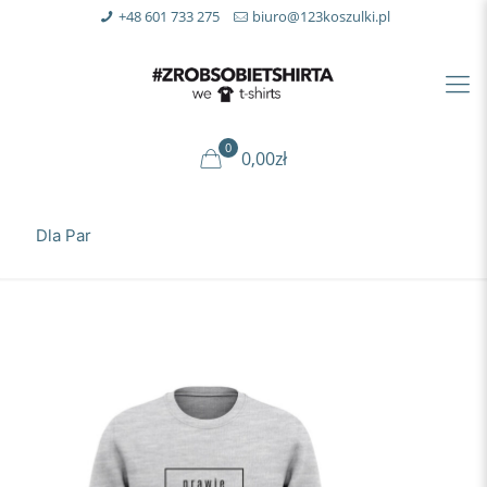
+48 601 733 275
biuro@123koszulki.pl
0
0,00zł
Dla Par