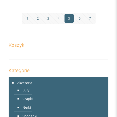
1
2
3
4
5
6
7
Koszyk
Kategorie
Akcesoria
Bufy
Czapki
Nerki
Spodenki