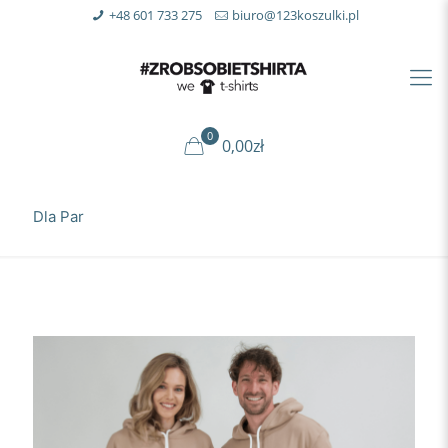
+48 601 733 275
biuro@123koszulki.pl
0
0,00zł
Dla Par