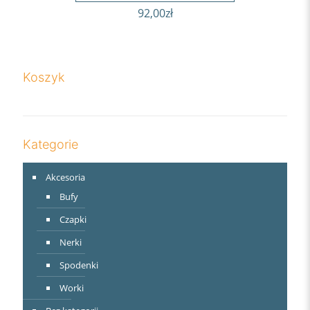
92,00
zł
Koszyk
Kategorie
Akcesoria
Bufy
Czapki
Nerki
Spodenki
Worki