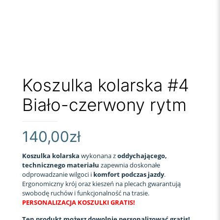
Koszulka kolarska #4
Biało-czerwony rytm
140,00
zł
Koszulka kolarska
wykonana z
oddychającego,
technicznego materiału
zapewnia doskonałe
odprowadzanie wilgoci i
komfort podczas jazdy
.
Ergonomiczny krój oraz kieszeń na plecach gwarantują
swobodę ruchów i funkcjonalność na trasie.
PERSONALIZACJA KOSZULKI GRATIS!
Ten produkt możesz dowolnie personalizować gratis!