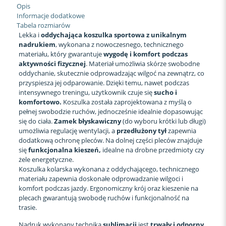
Opis
Informacje dodatkowe
Tabela rozmiarów
Lekka i
oddychająca koszulka sportowa z unikalnym
nadrukiem
, wykonana z nowoczesnego, technicznego
materiału, który gwarantuje
wygodę i komfort podczas
aktywności fizycznej
. Materiał umożliwia skórze swobodne
oddychanie, skutecznie odprowadzając wilgoć na zewnątrz, co
przyspiesza jej odparowanie. Dzięki temu, nawet podczas
intensywnego treningu, użytkownik czuje się
sucho i
komfortowo.
Koszulka została zaprojektowana z myślą o
pełnej swobodzie ruchów, jednocześnie idealnie dopasowując
się do ciała.
Zamek błyskawiczny
(do wyboru krótki lub długi)
umożliwia regulację wentylacji, a
przedłużony tył
zapewnia
dodatkową ochronę pleców. Na dolnej części pleców znajduje
się
funkcjonalna kieszeń,
idealne na drobne przedmioty czy
żele energetyczne.
Koszulka kolarska wykonana z oddychającego, technicznego
materiału zapewnia doskonałe odprowadzanie wilgoci i
komfort podczas jazdy. Ergonomiczny krój oraz kieszenie na
plecach gwarantują swobodę ruchów i funkcjonalność na
trasie.
Nadruk wykonany techniką
sublimacji
jest
trwały i odporny