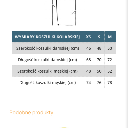
WYMIARY KOSZULKI KOLARSKIEJ
XS
S
M
L
Szerokość koszulki damskiej (cm)
46
48
50
52
Długość koszulki damskiej (cm)
68
70
72
74
Szerokość koszulki męskiej (cm)
48
50
52
54
Długość koszulki męskiej (cm)
74
76
78
80
Podobne produkty