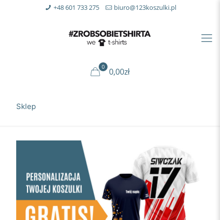
+48 601 733 275
biuro@123koszulki.pl
0
0,00zł
Sklep