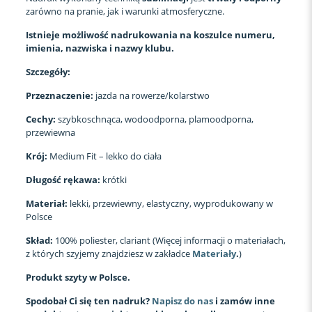
zarówno na pranie, jak i warunki atmosferyczne.
Istnieje możliwość nadrukowania na koszulce numeru,
imienia, nazwiska i nazwy klubu.
Szczegóły:
Przeznaczenie:
jazda na rowerze/kolarstwo
Cechy:
szybkoschnąca, wodoodporna, plamoodporna,
przewiewna
Krój:
Medium Fit – lekko do ciała
Długość rękawa:
krótki
Materiał:
lekki, przewiewny, elastyczny, wyprodukowany w
Polsce
Skład:
100% poliester, clariant (Więcej informacji o materiałach,
z których szyjemy znajdziesz w zakładce
Materiały
.
)
Produkt szyty w Polsce.
Spodobał Ci się ten nadruk?
Napisz do nas
i zamów inne