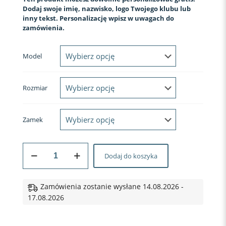
Dodaj swoje imię, nazwisko, logo Twojego klubu lub
inny tekst. Personalizację wpisz w uwagach do
zamówienia.
Model
Rozmiar
Zamek
ilość
Dodaj do koszyka
Koszulka
kolarska
#4
Biało-
Zamówienia zostanie wysłane 14.08.2026 -
czerwony
17.08.2026
rytm