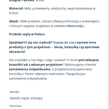
Materiał:
lekki, przewiewny, elastyczny, wyprodukowany w
Polsce
Skład:
100% poliester, clariant (Więcej informacji o materiałach,
z których szyjemy znajdziesz w zakładce
Materiały
.
)
Produkt szyty w Polsce.
Spodobał Ci się ten nadruk?
Napisz do nas
i zamów inne
produkty z tym projektem – bluzę, koszulkę czy sportowe
akcesoria!
Nie znalazłeś u nas tego, czego szukasz? A może
potrzebujesz
koszulki/-ek z własnym projektem
? Wykonujemy również
zamówienia indywidualne
. Z przyjemnością wykonamy
koszulkę z Twoim własnym nadrukiem.
Tutaj
złożysz
zamówienie indywidualne.
Model
damski, męski, dziecięcy
Rozmiar