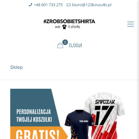
+48 601 733 275
biuro@123koszulki.pl
0
0,00zł
Sklep