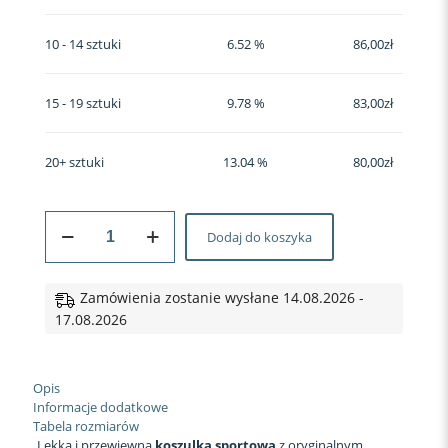
10 - 14 sztuki
6.52 %
86,00
zł
15 - 19 sztuki
9.78 %
83,00
zł
20+ sztuki
13.04 %
80,00
zł
ilość
Dodaj do koszyka
Koszulka
sportowa
#137
Niebieski
Zamówienia zostanie wysłane 14.08.2026 -
Blask
17.08.2026
Opis
Informacje dodatkowe
Tabela rozmiarów
Lekka i przewiewna
koszulka sportowa
z oryginalnym