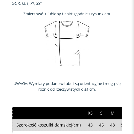
XS, S, M, L, XL, XXL
Zmierz swój ulubiony t-shirt zgodnie z rysunkiem.
UWAGA: Wymiary podane w tabeli są orientacyjne i mogą się
różnić od rzeczywistych o ±1 cm.
XS
S
M
L
Szerokość koszulki damskiej(cm)
43
45
48
50