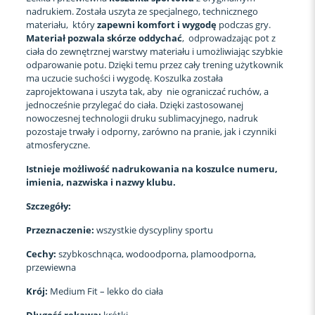
nadrukiem. Została uszyta ze specjalnego, technicznego
materiału, który
zapewni komfort i wygodę
podczas gry.
Materiał pozwala skórze oddychać
, odprowadzając pot z
ciała do zewnętrznej warstwy materiału i umożliwiając szybkie
odparowanie potu. Dzięki temu przez cały trening użytkownik
ma uczucie suchości i wygodę. Koszulka została
zaprojektowana i uszyta tak, aby nie ograniczać ruchów, a
jednocześnie przylegać do ciała. Dzięki zastosowanej
nowoczesnej technologii druku sublimacyjnego, nadruk
pozostaje trwały i odporny, zarówno na pranie, jak i czynniki
atmosferyczne.
Istnieje możliwość nadrukowania na koszulce numeru,
imienia, nazwiska i nazwy klubu.
Szczegóły:
Przeznaczenie:
wszystkie dyscypliny sportu
Cechy:
szybkoschnąca, wodoodporna, plamoodporna,
przewiewna
Krój:
Medium Fit – lekko do ciała
Długość rękawa:
krótki