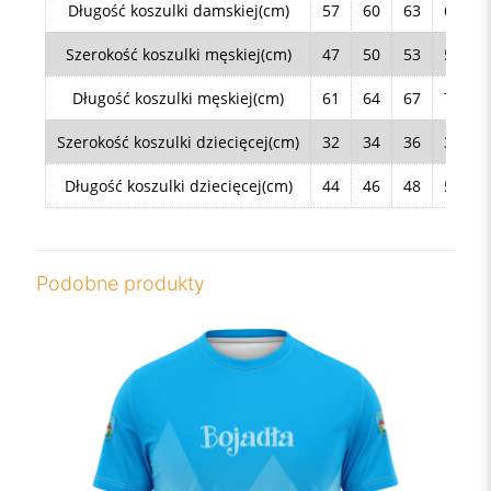
Długość koszulki damskiej(cm)
57
60
63
66
Szerokość koszulki męskiej(cm)
47
50
53
56
Długość koszulki męskiej(cm)
61
64
67
70
Szerokość koszulki dziecięcej(cm)
32
34
36
38
Długość koszulki dziecięcej(cm)
44
46
48
50
Podobne produkty