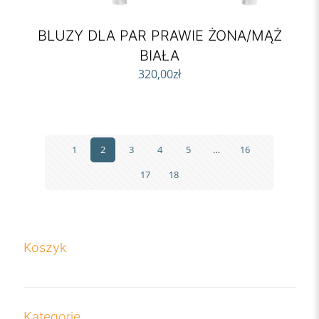
BLUZY DLA PAR PRAWIE ŻONA/MĄŻ
BIAŁA
320,00
zł
1
2
3
4
5
…
16
17
18
Koszyk
Kategorie