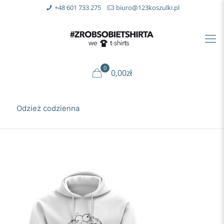
+48 601 733 275
biuro@123koszulki.pl
0
0,00zł
Odzież codzienna