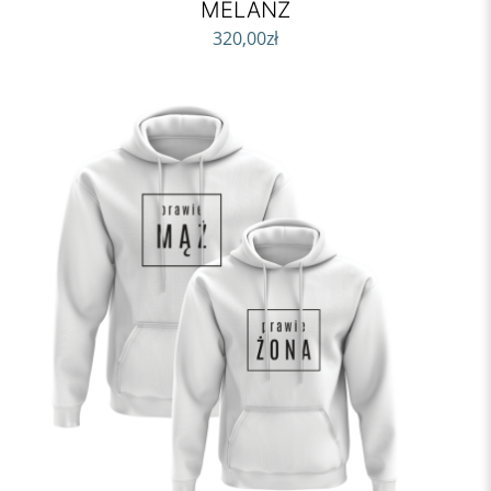
MELANŻ
320,00
zł