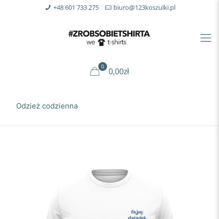
+48 601 733 275
biuro@123koszulki.pl
0
0,00zł
Odzież codzienna