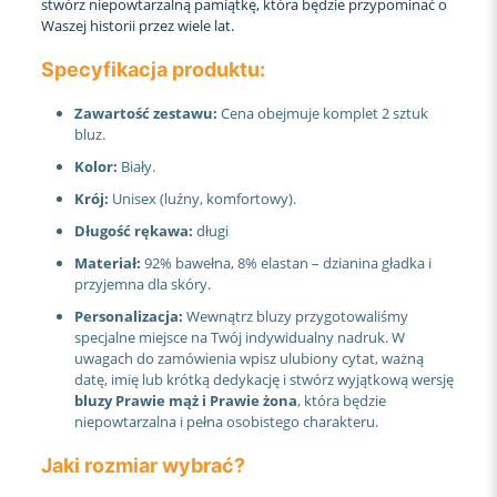
stwórz niepowtarzalną pamiątkę, która będzie przypominać o
Waszej historii przez wiele lat.
Specyfikacja produktu:
Zawartość zestawu:
Cena obejmuje komplet 2 sztuk
bluz.
Kolor:
Biały.
Krój:
Unisex (luźny, komfortowy).
Długość rękawa:
długi
Materiał:
92% bawełna, 8% elastan – dzianina gładka i
przyjemna dla skóry.
Personalizacja:
Wewnątrz bluzy przygotowaliśmy
specjalne miejsce na Twój indywidualny nadruk. W
uwagach do zamówienia wpisz ulubiony cytat, ważną
datę, imię lub krótką dedykację i stwórz wyjątkową wersję
bluzy Prawie mąż i Prawie żona
, która będzie
niepowtarzalna i pełna osobistego charakteru.
Jaki rozmiar wybrać?