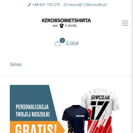
+48 601 733 275
biuro@123koszulki.pl
0
0,00zł
Sklep