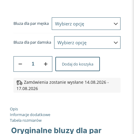
Bluza dla par męska
Bluza dla par damska
ilość
Dodaj do koszyka
BLUZY
DLA
PAR
PRAWIE
Zamówienia zostanie wysłane 14.08.2026 -
ŻONA/MĄŻ
17.08.2026
BIAŁA
Opis
Informacje dodatkowe
Tabela rozmiarów
Oryginalne bluzy dla par