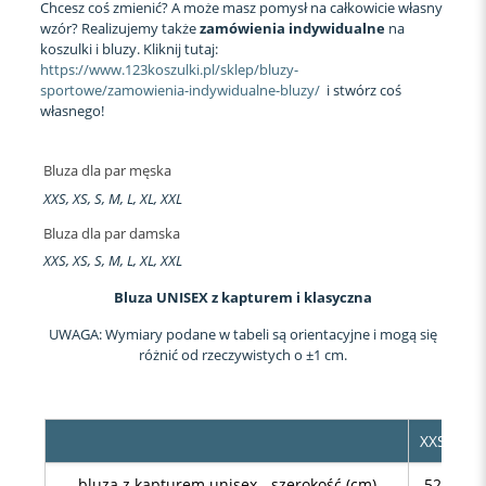
Chcesz coś zmienić? A może masz pomysł na całkowicie własny
wzór? Realizujemy także
zamówienia indywidualne
na
koszulki i bluzy. Kliknij tutaj:
https://www.123koszulki.pl/sklep/bluzy-
sportowe/zamowienia-indywidualne-bluzy/
i stwórz coś
własnego!
Bluza dla par męska
XXS, XS, S, M, L, XL, XXL
Bluza dla par damska
XXS, XS, S, M, L, XL, XXL
Bluza UNISEX z kapturem i klasyczna
UWAGA: Wymiary podane w tabeli są orientacyjne i mogą się
różnić od rzeczywistych o ±1 cm.
XXS
XS
bluza z kapturem unisex - szerokość (cm)
52
54