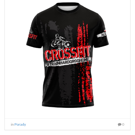
in
Porady
0