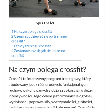
Spis treści
1
Na czym polega crossfit?
2
Czego spodziewać się po treningu
crossfit?
3
Efekty treningu crossfit
4
Zastanawiasz się jak się ubrać na
crosffit?
Na czym polega crossfit?
Crossfit to intensywny program treningowy, który
zbudowany jest z różnorodnych, funkcjonalnych
ruchów, wykonywanych z dużą szybkością i o dużej
intensywności. Jego celem jest rozwinięcie ogólnej
wydolności, poprawa siły, wytrzymałości, gibkości,
szybkości oraz koncentracji i równowagi. Crossfit to