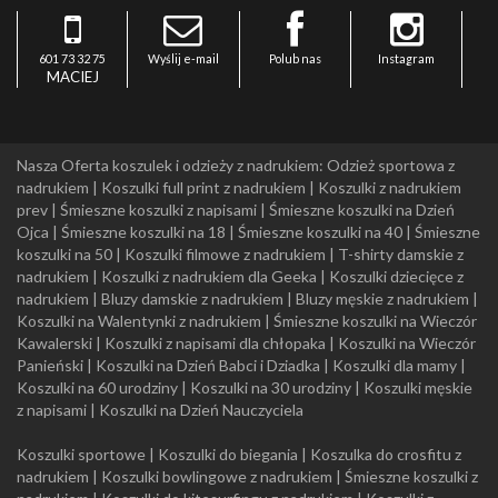
601 73 32 75
Wyślij e-mail
Polub nas
Instagram
MACIEJ
Nasza Oferta koszulek i odzieży z nadrukiem:
Odzież sportowa z
nadrukiem
|
Koszulki full print z nadrukiem
|
Koszulki z nadrukiem
prev
|
Śmieszne koszulki z napisami
|
Śmieszne koszulki na Dzień
Ojca
|
Śmieszne koszulki na 18
|
Śmieszne koszulki na 40
|
Śmieszne
koszulki na 50
|
Koszulki filmowe z nadrukiem
|
T-shirty damskie z
nadrukiem
|
Koszulki z nadrukiem dla Geeka
|
Koszulki dziecięce z
nadrukiem
|
Bluzy damskie z nadrukiem
|
Bluzy męskie z nadrukiem
|
Koszulki na Walentynki z nadrukiem
|
Śmieszne koszulki na Wieczór
Kawalerski
|
Koszulki z napisami dla chłopaka
|
Koszulki na Wieczór
Panieński
|
Koszulki na Dzień Babci i Dziadka
|
Koszulki dla mamy
|
Koszulki na 60 urodziny
|
Koszulki na 30 urodziny
|
Koszulki męskie
z napisami
|
Koszulki na Dzień Nauczyciela
Koszulki sportowe
|
Koszulki do biegania
|
Koszulka do crosfitu z
nadrukiem
|
Koszulki bowlingowe z nadrukiem
|
Śmieszne koszulki z