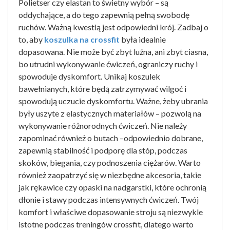
Polietser czy elastan to świetny wybór – są
oddychające, a do tego zapewnią pełną swobodę
ruchów. Ważną kwestią jest odpowiedni krój. Zadbaj o
to, aby
koszulka na crossfit
była idealnie
dopasowana. Nie może być zbyt luźna, ani zbyt ciasna,
bo utrudni wykonywanie ćwiczeń, ograniczy ruchy i
spowoduje dyskomfort. Unikaj koszulek
bawełnianych, które będą zatrzymywać wilgoć i
spowodują uczucie dyskomfortu. Ważne, żeby ubrania
były uszyte z elastycznych materiałów – pozwolą na
wykonywanie różnorodnych ćwiczeń. Nie należy
zapominać również o butach –odpowiednio dobrane,
zapewnią stabilność i podporę dla stóp, podczas
skoków, biegania, czy podnoszenia ciężarów. Warto
również zaopatrzyć się w niezbędne akcesoria, takie
jak rękawice czy opaski na nadgarstki, które ochronią
dłonie i stawy podczas intensywnych ćwiczeń. Twój
komfort i właściwe dopasowanie stroju są niezwykle
istotne podczas treningów crossfit, dlatego warto