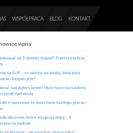
NAS
WSPÓŁPRACA
BLOG
KONTAKT
nowsze wpisy
pakować na 3-dniowy wyjazd? Praktyczna lista
zy
nie na SUP – co założyć na deskę, żeby było
dnie i bezpiecznie?
abrać nad jezioro latem? Must have na rodzinny
oczynek nad wodą
ulki e-sportowe to must-have każdego gracza i
mu
ulki obozowe, które integrują ekipę – 5
słów na nadruki
it na festiwal – jak wyróżnić się koszulką?