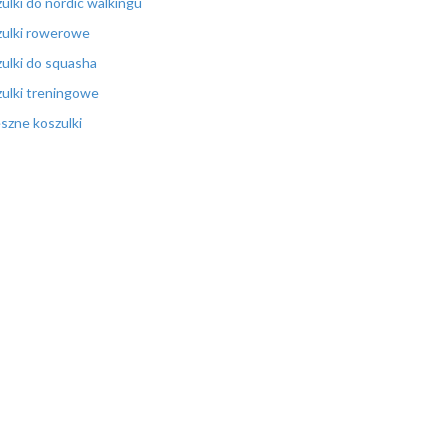
ulki do nordic walkingu
ulki rowerowe
ulki do squasha
ulki treningowe
szne koszulki