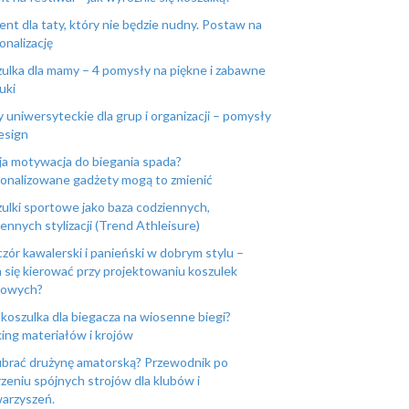
ent dla taty, który nie będzie nudny. Postaw na
onalizację
ulka dla mamy – 4 pomysły na piękne i zabawne
uki
y uniwersyteckie dla grup i organizacji – pomysły
esign
a motywacja do biegania spada?
onalizowane gadżety mogą to zmienić
ulki sportowe jako baza codziennych,
ennych stylizacji (Trend Athleisure)
zór kawalerski i panieński w dobrym stylu –
 się kierować przy projektowaniu koszulek
powych?
 koszulka dla biegacza na wiosenne biegi?
ing materiałów i krojów
ubrać drużynę amatorską? Przewodnik po
zeniu spójnych strojów dla klubów i
arzyszeń.