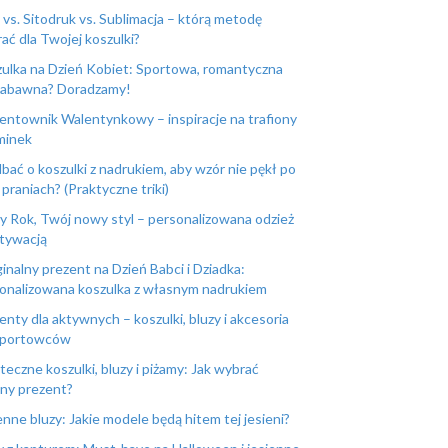
vs. Sitodruk vs. Sublimacja – którą metodę
ać dla Twojej koszulki?
ulka na Dzień Kobiet: Sportowa, romantyczna
zabawna? Doradzamy!
entownik Walentynkowy – inspiracje na trafiony
minek
dbać o koszulki z nadrukiem, aby wzór nie pękł po
 praniach? (Praktyczne triki)
 Rok, Twój nowy styl – personalizowana odzież
tywacją
inalny prezent na Dzień Babci i Dziadka:
onalizowana koszulka z własnym nadrukiem
enty dla aktywnych – koszulki, bluzy i akcesoria
sportowców
teczne koszulki, bluzy i piżamy: Jak wybrać
lny prezent?
enne bluzy: Jakie modele będą hitem tej jesieni?