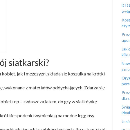
DTG 
wybr
Kosz
czy 
Prez
upo
Jak 
kilku
ój siatkarski?
Nowy
z mo
u kobiet, jak i mężczyzn, składa się koszulka na krótki
Oryg
pers
kę, wykonane z materiałów oddychających. Zdarza się
Prez
dla 
obiet top – zwłaszcza latem, do gry w siatkówkę
Świą
idea
krótkie spodenki wymieniają na modne legginsy.
Jesi
łów oddychających i szybkoschnących. Poza tym, strój