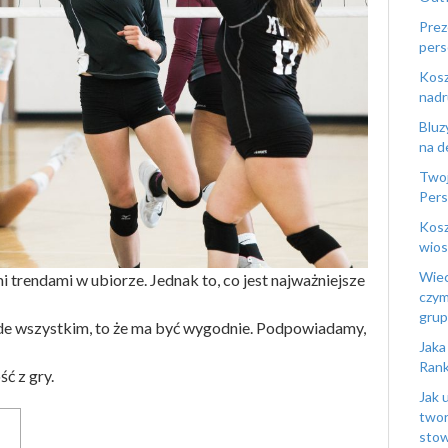
Prez
pers
Kosz
nadr
Bluz
na d
Twoj
Pers
Kosz
wios
Wiec
i trendami w ubiorze. Jednak to, co jest najważniejsze
czym
gru
ede wszystkim, to że ma być wygodnie. Podpowiadamy,
Jaka
Rank
ć z gry.
Jak 
twor
stow