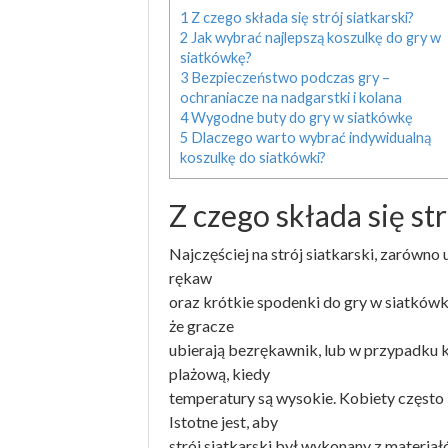
1
Z czego składa się strój siatkarski?
2
Jak wybrać najlepszą koszulkę do gry w
siatkówkę?
3
Bezpieczeństwo podczas gry –
ochraniacze na nadgarstki i kolana
4
Wygodne buty do gry w siatkówkę
5
Dlaczego warto wybrać indywidualną
koszulkę do siatkówki?
Z czego składa się str
Najczęściej na strój siatkarski, zarówno 
rękaw
oraz krótkie spodenki do gry w siatków
że gracze
ubierają bezrękawnik, lub w przypadku k
plażową, kiedy
temperatury są wysokie. Kobiety często 
Istotne jest, aby
strój siatkarski był wykonany z materia