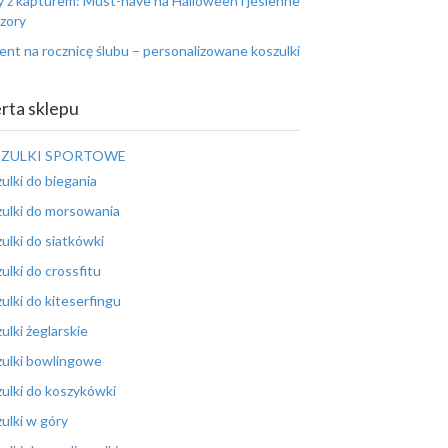
y z kapturem: Must-have na Halloween i jesienne
zory
ent na rocznicę ślubu – personalizowane koszulki
rta sklepu
ZULKI SPORTOWE
ulki do biegania
ulki do morsowania
ulki do siatkówki
ulki do crossfitu
ulki do kiteserfingu
ulki żeglarskie
ulki bowlingowe
ulki do koszykówki
ulki w góry