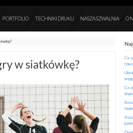
PORTFOLIO
TECHNIKI DRUKU
NASZA SZWALNIA
O 
tkówkę?
Naj
Co s
 gry w siatkówkę?
rzec
Ubra
wygo
Co z
wyp
Kosz
tea
Kosz
pomy
Outf