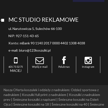
MC STUDIO REKLAMOWE
ul. Narutowicza 5, Sulechów 66-100
NIP: 927-151-43-65
Konto: mBank 90 1140 2017 0000 4402 1308 4038
e-mail: biuro@123koszulki.pl
601 73 32 75
Wyślij e-mail
Polub nas
Instagram
MACIEJ
Nasza Oferta koszulek i odzieży z nadrukiem:
Odzież sportowa z
nadrukiem
|
Koszulki full print z nadrukiem
|
Koszulki z nadrukiem
prev
|
Śmieszne koszulki z napisami
|
Śmieszne koszulki na Dzień
Ojca
|
Śmieszne koszulki na 18
|
Śmieszne koszulki na 40
|
Śmieszne