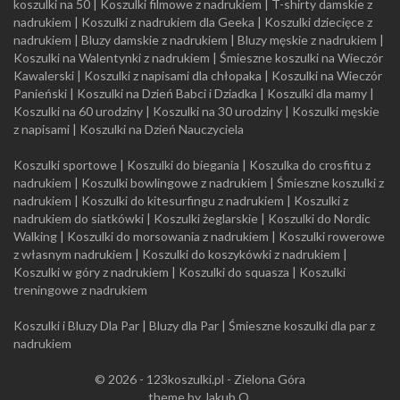
koszulki na 50
|
Koszulki filmowe z nadrukiem
|
T-shirty damskie z
nadrukiem
|
Koszulki z nadrukiem dla Geeka
|
Koszulki dziecięce z
nadrukiem
|
Bluzy damskie z nadrukiem
|
Bluzy męskie z nadrukiem
|
Koszulki na Walentynki z nadrukiem
|
Śmieszne koszulki na Wieczór
Kawalerski
|
Koszulki z napisami dla chłopaka
|
Koszulki na Wieczór
Panieński
|
Koszulki na Dzień Babci i Dziadka
|
Koszulki dla mamy
|
Koszulki na 60 urodziny
|
Koszulki na 30 urodziny
|
Koszulki męskie
z napisami
|
Koszulki na Dzień Nauczyciela
Koszulki sportowe
|
Koszulki do biegania
|
Koszulka do crosfitu z
nadrukiem
|
Koszulki bowlingowe z nadrukiem
|
Śmieszne koszulki z
nadrukiem
|
Koszulki do kitesurfingu z nadrukiem
|
Koszulki z
nadrukiem do siatkówki
|
Koszulki żeglarskie
|
Koszulki do Nordic
Walking
|
Koszulki do morsowania z nadrukiem
|
Koszulki rowerowe
z własnym nadrukiem
|
Koszulki do koszykówki z nadrukiem
|
Koszulki w góry z nadrukiem
|
Koszulki do squasza
|
Koszulki
treningowe z nadrukiem
Koszulki i Bluzy Dla Par
|
Bluzy dla Par
|
Śmieszne koszulki dla par z
nadrukiem
© 2026 - 123koszulki.pl - Zielona Góra
theme by Jakub O.