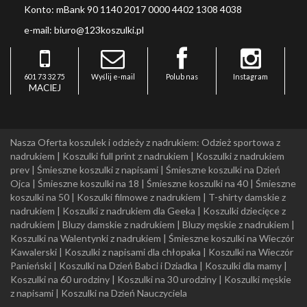
Konto: mBank 90 1140 2017 0000 4402 1308 4038
e-mail: biuro@123koszulki.pl
601 73 32 75
Wyślij e-mail
Polub nas
Instagram
MACIEJ
Nasza Oferta koszulek i odzieży z nadrukiem:
Odzież sportowa z
nadrukiem
|
Koszulki full print z nadrukiem
|
Koszulki z nadrukiem
prev
|
Śmieszne koszulki z napisami
|
Śmieszne koszulki na Dzień
Ojca
|
Śmieszne koszulki na 18
|
Śmieszne koszulki na 40
|
Śmieszne
koszulki na 50
|
Koszulki filmowe z nadrukiem
|
T-shirty damskie z
nadrukiem
|
Koszulki z nadrukiem dla Geeka
|
Koszulki dziecięce z
nadrukiem
|
Bluzy damskie z nadrukiem
|
Bluzy męskie z nadrukiem
|
Koszulki na Walentynki z nadrukiem
|
Śmieszne koszulki na Wieczór
Kawalerski
|
Koszulki z napisami dla chłopaka
|
Koszulki na Wieczór
Panieński
|
Koszulki na Dzień Babci i Dziadka
|
Koszulki dla mamy
|
Koszulki na 60 urodziny
|
Koszulki na 30 urodziny
|
Koszulki męskie
z napisami
|
Koszulki na Dzień Nauczyciela