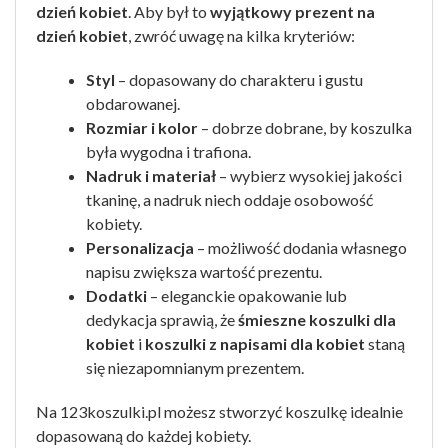
dzień kobiet
. Aby był to
wyjątkowy prezent na
dzień kobiet
, zwróć uwagę na kilka kryteriów:
Styl
– dopasowany do charakteru i gustu
obdarowanej.
Rozmiar i kolor
– dobrze dobrane, by koszulka
była wygodna i trafiona.
Nadruk i materiał
– wybierz wysokiej jakości
tkaninę, a nadruk niech oddaje osobowość
kobiety.
Personalizacja
– możliwość dodania własnego
napisu zwiększa wartość prezentu.
Dodatki
– eleganckie opakowanie lub
dedykacja sprawią, że
śmieszne koszulki dla
kobiet
i
koszulki z napisami dla kobiet
staną
się niezapomnianym prezentem.
Na 123koszulki.pl możesz stworzyć koszulkę idealnie
dopasowaną do każdej kobiety.