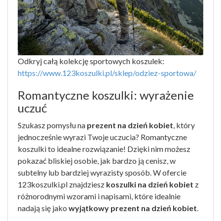
Odkryj całą kolekcję sportowych koszulek:
https://www.123koszulki.pl/sklep/odziez-sportowa/
Romantyczne koszulki: wyrażenie
uczuć
Szukasz pomysłu na
prezent na dzień kobiet
, który
jednocześnie wyrazi Twoje uczucia? Romantyczne
koszulki to idealne rozwiązanie! Dzięki nim możesz
pokazać bliskiej osobie, jak bardzo ją cenisz, w
subtelny lub bardziej wyrazisty sposób. W ofercie
123koszulki.pl znajdziesz
koszulki na dzień kobiet
z
różnorodnymi wzorami i napisami, które idealnie
nadają się jako
wyjątkowy prezent na dzień kobiet
.