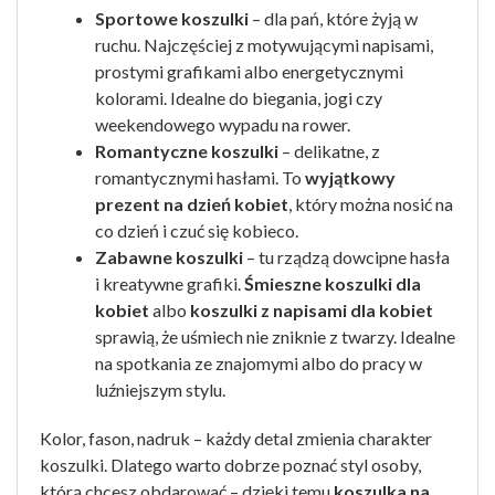
Sportowe koszulki
– dla pań, które żyją w
ruchu. Najczęściej z motywującymi napisami,
prostymi grafikami albo energetycznymi
kolorami. Idealne do biegania, jogi czy
weekendowego wypadu na rower.
Romantyczne koszulki
– delikatne, z
romantycznymi hasłami. To
wyjątkowy
prezent na dzień kobiet
, który można nosić na
co dzień i czuć się kobieco.
Zabawne koszulki
– tu rządzą dowcipne hasła
i kreatywne grafiki.
Śmieszne koszulki dla
kobiet
albo
koszulki z napisami dla kobiet
sprawią, że uśmiech nie zniknie z twarzy. Idealne
na spotkania ze znajomymi albo do pracy w
luźniejszym stylu.
Kolor, fason, nadruk – każdy detal zmienia charakter
koszulki. Dlatego warto dobrze poznać styl osoby,
którą chcesz obdarować – dzięki temu
koszulka na