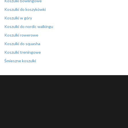
Koszulki bowlingowe
Koszulki do koszykówki
Koszulki w góry
Koszulki do nordic walkingu
Koszulki rowerowe
Koszulki do squasha
Koszulki treningowe
Śmieszne koszulki