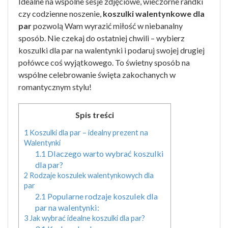
Idealne na wspólne sesje zdjęciowe, wieczorne randki
czy codzienne noszenie,
koszulki walentynkowe dla
par
pozwolą Wam wyrazić miłość w niebanalny
sposób. Nie czekaj do ostatniej chwili – wybierz
koszulki dla par na walentynki i podaruj swojej drugiej
połówce coś wyjątkowego. To świetny sposób na
wspólne celebrowanie święta zakochanych w
romantycznym stylu!
Spis treści
1
Koszulki dla par – idealny prezent na
Walentynki
1.1
Dlaczego warto wybrać koszulki
dla par?
2
Rodzaje koszulek walentynkowych dla
par
2.1
Popularne rodzaje koszulek dla
par na walentynki:
3
Jak wybrać idealne koszulki dla par?