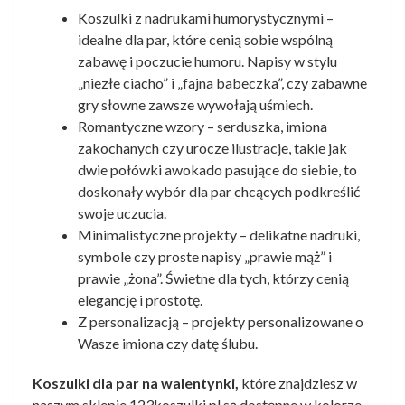
Koszulki z nadrukami humorystycznymi –
idealne dla par, które cenią sobie wspólną
zabawę i poczucie humoru. Napisy w stylu
„niezłe ciacho” i „fajna babeczka”, czy zabawne
gry słowne zawsze wywołają uśmiech.
Romantyczne wzory – serduszka, imiona
zakochanych czy urocze ilustracje, takie jak
dwie połówki awokado pasujące do siebie, to
doskonały wybór dla par chcących podkreślić
swoje uczucia.
Minimalistyczne projekty – delikatne nadruki,
symbole czy proste napisy „prawie mąż” i
prawie „żona”. Świetne dla tych, którzy cenią
elegancję i prostotę.
Z personalizacją – projekty personalizowane o
Wasze imiona czy datę ślubu.
Koszulki dla par na walentynki,
które znajdziesz w
naszym sklepie 123koszulki.pl są dostępne w kolorze