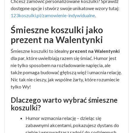
Chcesz zamówić personalizowane koszulki? Sprawdź
dostępne opcje i stwórz swoje unikatowe wzory tutaj:
123koszulki.pl/zamowienie-indywidualne
.
Śmieszne koszulki jako
prezent na Walentynki
Śmieszne koszulki to idealny
prezent na Walentynki
dla par, które uwielbiają razem się śmiać. Humor jest
nie tylko sposobem na rozładowanie napięcia, ale
także pomaga budować głębszą więź i umacnia relację.
Nic tak nie cieszy, jak wspólne żarty, które rozumiecie
tylko Wy!
Dlaczego warto wybrać śmieszne
koszulki?
Humor wzmacnia relację – dzieląc się
zabawnymi akcentami, pokazujesz dystans do
siebie i wprowadzasz radość do codziennych