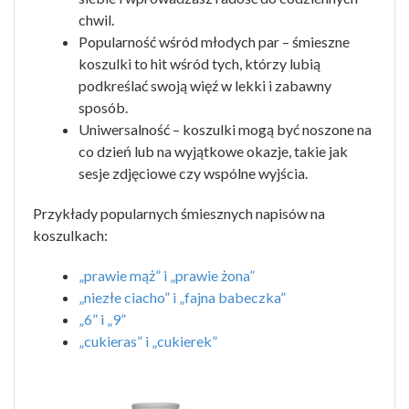
chwil.
Popularność wśród młodych par – śmieszne
koszulki to hit wśród tych, którzy lubią
podkreślać swoją więź w lekki i zabawny
sposób.
Uniwersalność – koszulki mogą być noszone na
co dzień lub na wyjątkowe okazje, takie jak
sesje zdjęciowe czy wspólne wyjścia.
Przykłady popularnych śmiesznych napisów na
koszulkach:
„prawie mąż” i „prawie żona”
„niezłe ciacho” i „fajna babeczka”
„6” i „9”
„cukieras” i „cukierek”