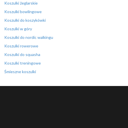
Koszulki żeglarskie
Koszulki bowlingowe
Koszulki do koszykówki
Koszulki w góry
Koszulki do nordic walkingu
Koszulki rowerowe
Koszulki do squasha
Koszulki treningowe
Śmieszne koszulki