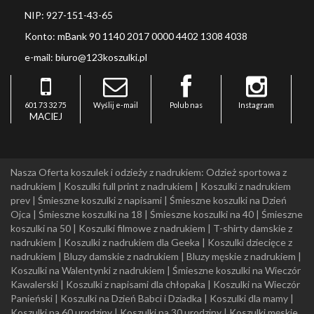
NIP: 927-151-43-65
Konto: mBank 90 1140 2017 0000 4402 1308 4038
e-mail: biuro@123koszulki.pl
601 73 32 75
Wyślij e-mail
Polub nas
Instagram
MACIEJ
Nasza Oferta koszulek i odzieży z nadrukiem:
Odzież sportowa z
nadrukiem
|
Koszulki full print z nadrukiem
|
Koszulki z nadrukiem
prev
|
Śmieszne koszulki z napisami
|
Śmieszne koszulki na Dzień
Ojca
|
Śmieszne koszulki na 18
|
Śmieszne koszulki na 40
|
Śmieszne
koszulki na 50
|
Koszulki filmowe z nadrukiem
|
T-shirty damskie z
nadrukiem
|
Koszulki z nadrukiem dla Geeka
|
Koszulki dziecięce z
nadrukiem
|
Bluzy damskie z nadrukiem
|
Bluzy męskie z nadrukiem
|
Koszulki na Walentynki z nadrukiem
|
Śmieszne koszulki na Wieczór
Kawalerski
|
Koszulki z napisami dla chłopaka
|
Koszulki na Wieczór
Panieński
|
Koszulki na Dzień Babci i Dziadka
|
Koszulki dla mamy
|
Koszulki na 60 urodziny
|
Koszulki na 30 urodziny
|
Koszulki męskie