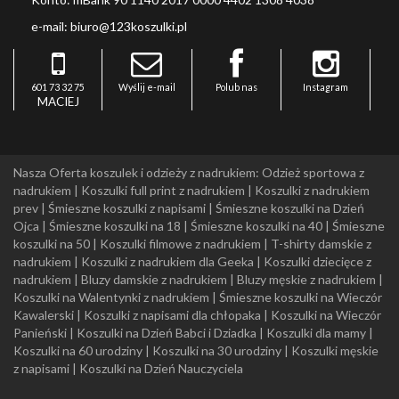
e-mail: biuro@123koszulki.pl
601 73 32 75
Wyślij e-mail
Polub nas
Instagram
MACIEJ
Nasza Oferta koszulek i odzieży z nadrukiem:
Odzież sportowa z
nadrukiem
|
Koszulki full print z nadrukiem
|
Koszulki z nadrukiem
prev
|
Śmieszne koszulki z napisami
|
Śmieszne koszulki na Dzień
Ojca
|
Śmieszne koszulki na 18
|
Śmieszne koszulki na 40
|
Śmieszne
koszulki na 50
|
Koszulki filmowe z nadrukiem
|
T-shirty damskie z
nadrukiem
|
Koszulki z nadrukiem dla Geeka
|
Koszulki dziecięce z
nadrukiem
|
Bluzy damskie z nadrukiem
|
Bluzy męskie z nadrukiem
|
Koszulki na Walentynki z nadrukiem
|
Śmieszne koszulki na Wieczór
Kawalerski
|
Koszulki z napisami dla chłopaka
|
Koszulki na Wieczór
Panieński
|
Koszulki na Dzień Babci i Dziadka
|
Koszulki dla mamy
|
Koszulki na 60 urodziny
|
Koszulki na 30 urodziny
|
Koszulki męskie
z napisami
|
Koszulki na Dzień Nauczyciela