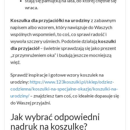
stają się pamiątką na lata, do której chętnie się
wraca.
Koszulka dla przyjaciółki na urodziny
z zabawnym
napisem albo wzorem, który nawiązuje do Waszych
wspólnych wspomnień, to coś, co sprawi radość i
wywoła szczery uśmiech. Podobnie działają
koszulki
dla przyjaciół
– świetnie sprawdzają się jako prezent
„z przymrużeniem oka” i budują jeszcze mocniejszą
więź.
Sprawdź inspiracje i gotowe wzory koszulek na
urodziny:
https://www.123koszulki.pl/sklep/odziez-
codzienna/koszulki-na-specjalne-okazje/koszulki-na-
urodziny/
– znajdziesz tam coś, co idealnie dopasuje się
do Waszej przyjaźni.
Jak wybrać odpowiedni
nadruk na koszulkę?