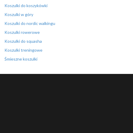
Koszulki do koszykówki
Koszulki w góry
Koszulki do nordic walkingu
Koszulki rowerowe
Koszulki do squasha
Koszulki treningowe
Śmieszne koszulki