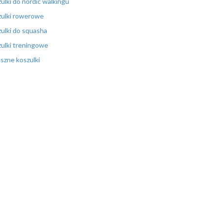
ulki do nordic walkingu
ulki rowerowe
ulki do squasha
ulki treningowe
szne koszulki