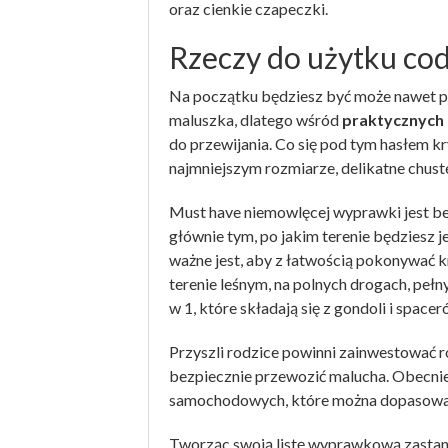
oraz cienkie czapeczki.
Rzeczy do użytku co
Na początku będziesz być może nawet po
maluszka, dlatego wśród
praktycznych 
do przewijania. Co się pod tym hasłem k
najmniejszym rozmiarze, delikatne chust
Must have niemowlęcej wyprawki jest bez
głównie tym, po jakim terenie będziesz j
ważne jest, aby z łatwością pokonywać kr
terenie leśnym, na polnych drogach, peł
w 1, które składają się z gondoli i spacer
Przyszli rodzice powinni zainwestować 
bezpiecznie przewozić malucha. Obecnie
samochodowych, które można dopasować 
Tworząc swoją listę wyprawkową zastanó