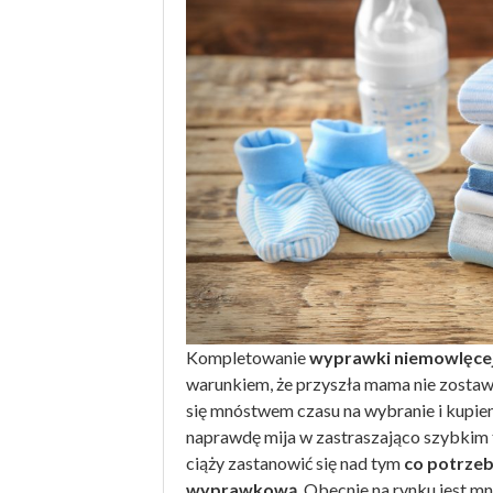
Kompletowanie
wyprawki niemowlęce
warunkiem, że przyszła mama nie zostawi 
się mnóstwem czasu na wybranie i kupien
naprawdę mija w zastraszająco szybkim 
ciąży zastanowić się nad tym
co potrze
wyprawkową
. Obecnie na rynku jest 