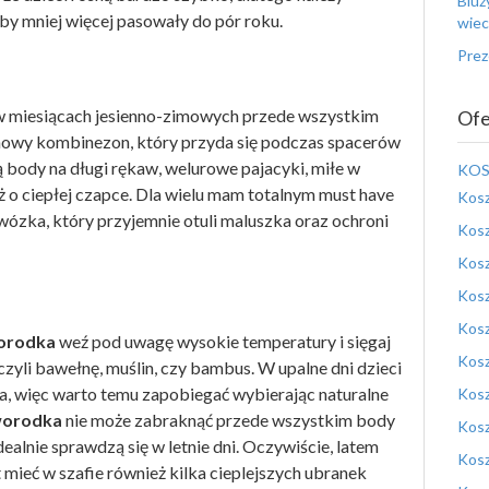
Bluz
by mniej więcej pasowały do pór roku.
wiec
Prez
t w miesiącach jesienno-zimowych przede wszystkim
Ofe
chowy kombinezon, który przyda się podczas spacerów
ą body na długi rękaw, welurowe pajacyki, miłe w
KOS
ż o ciepłej czapce. Dla wielu mam totalnym must have
Kosz
ózka, który przyjemnie otuli maluszka oraz ochroni
Kosz
Kosz
Kosz
Kosz
worodka
weź pod uwagę wysokie temperatury i sięgaj
Kosz
zyli bawełnę, muślin, czy bambus. W upalne dni dzieci
, więc warto temu zapobiegać wybierając naturalne
Kosz
worodka
nie może zabraknąć przede wszystkim body
Kosz
ealnie sprawdzą się w letnie dni. Oczywiście, latem
Kosz
 mieć w szafie również kilka cieplejszych ubranek