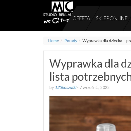
OFERTA
SKLEP ONLINE
Home
Porady
Wyprawka dla dziecka – pra
Wyprawka dla dz
lista potrzebnyc
by
123koszulki
-
7 września, 2022