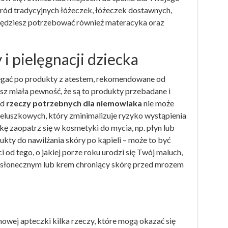
ód tradycyjnych łóżeczek, łóżeczek dostawnych,
będziesz potrzebować również materacyka oraz
i pielęgnacji dziecka
sięgać po produkty z atestem, rekomendowane od
sz miała pewność, że są to produkty przebadane i
ód
rzeczy potrzebnych dla niemowlaka
nie może
ieluszkowych, który zminimalizuje ryzyko wystąpienia
 zaopatrz się w kosmetyki do mycia, np. płyn lub
ty do nawilżania skóry po kąpieli – może to być
 od tego, o jakiej porze roku urodzi się Twój maluch,
iwsłonecznym lub krem chroniący skórę przed mrozem
wej apteczki kilka rzeczy, które mogą okazać się