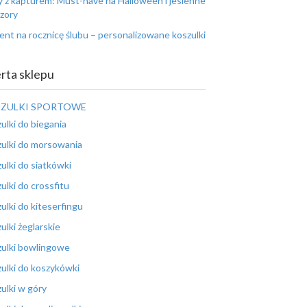
y z kapturem: Must-have na Halloween i jesienne
zory
ent na rocznicę ślubu – personalizowane koszulki
rta sklepu
ZULKI SPORTOWE
ulki do biegania
ulki do morsowania
ulki do siatkówki
ulki do crossfitu
ulki do kiteserfingu
ulki żeglarskie
ulki bowlingowe
ulki do koszykówki
ulki w góry