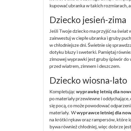
kupować ubranka w takich rozmiarach, a
Dziecko jesień-zima
Jeśli Twoje dziecko ma przyjść na świa
zainwestuj w ciepłe ubranka i gruby pu
w chłodniejsze dni. Świetnie się sprawdz
dotyku bluzy i sweterki. Pamiętaj równie
zimowej wyprawki jest gruby śpiwór do w
przed wiatrem, zimnem i deszczem.
Dziecko wiosna-lato
Kompletując
wyprawkę letnią dla no
po materiały przewiewne i oddychające, c
się pocą, co może powodować odparzenia
materiały. W
wyprawce letniej dla no
na krótki rękaw oraz rampersów, które id
bywa również chłodniej, więc dobrze jest