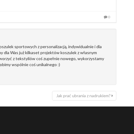
0
szulek sportowych z personalizacją, indywidualnie i dla
y dla Was już kilkaset projektów koszulek z własnym
tworzyć z tekstyliów coś zupełnie nowego, wykorzystamy
robimy wspólnie coś unikalnego :)
Jak prać ubrania z nadrukiem?