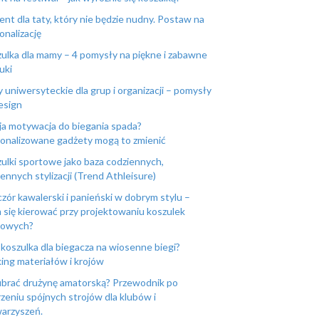
ent dla taty, który nie będzie nudny. Postaw na
onalizację
ulka dla mamy – 4 pomysły na piękne i zabawne
uki
y uniwersyteckie dla grup i organizacji – pomysły
esign
a motywacja do biegania spada?
onalizowane gadżety mogą to zmienić
ulki sportowe jako baza codziennych,
ennych stylizacji (Trend Athleisure)
zór kawalerski i panieński w dobrym stylu –
 się kierować przy projektowaniu koszulek
powych?
 koszulka dla biegacza na wiosenne biegi?
ing materiałów i krojów
ubrać drużynę amatorską? Przewodnik po
zeniu spójnych strojów dla klubów i
arzyszeń.