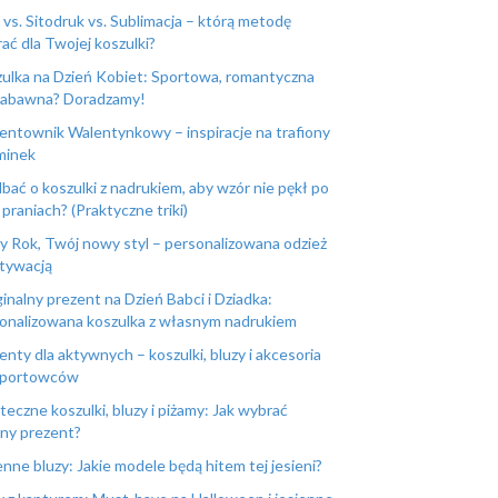
vs. Sitodruk vs. Sublimacja – którą metodę
ać dla Twojej koszulki?
ulka na Dzień Kobiet: Sportowa, romantyczna
zabawna? Doradzamy!
entownik Walentynkowy – inspiracje na trafiony
minek
dbać o koszulki z nadrukiem, aby wzór nie pękł po
 praniach? (Praktyczne triki)
 Rok, Twój nowy styl – personalizowana odzież
tywacją
inalny prezent na Dzień Babci i Dziadka:
onalizowana koszulka z własnym nadrukiem
enty dla aktywnych – koszulki, bluzy i akcesoria
sportowców
teczne koszulki, bluzy i piżamy: Jak wybrać
lny prezent?
enne bluzy: Jakie modele będą hitem tej jesieni?