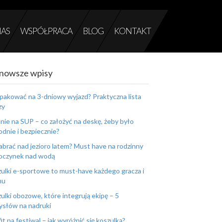
NAS
WSPÓŁPRACA
BLOG
KONTAKT
nowsze wpisy
pakować na 3-dniowy wyjazd? Praktyczna lista
zy
nie na SUP – co założyć na deskę, żeby było
dnie i bezpiecznie?
abrać nad jezioro latem? Must have na rodzinny
oczynek nad wodą
ulki e-sportowe to must-have każdego gracza i
mu
ulki obozowe, które integrują ekipę – 5
słów na nadruki
it na festiwal – jak wyróżnić się koszulką?