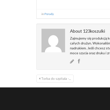
in
Porady
About 123koszulki
Zajmujemy się produkcją ko
całych drużyn. Wykonaliśm
nadrukiem. Jeśli chcesz s
moce szycia oraz druku i z
Torba do szpitala -...