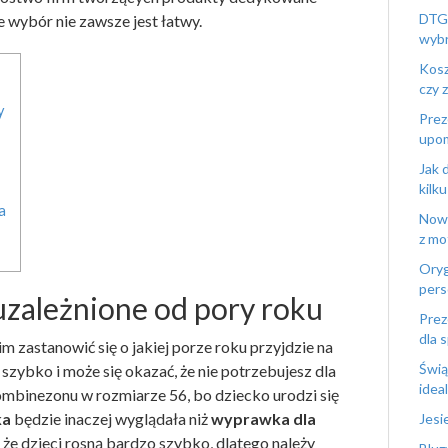
DTG 
 wybór nie zawsze jest łatwy.
wybr
Kosz
czy 
y
Prez
upo
Jak 
kilku
a
Nowy
z mo
Oryg
pers
uzależnione od pory roku
Prez
dla 
zastanowić się o jakiej porze roku przyjdzie na
Świą
 szybko i może się okazać, że nie potrzebujesz dla
idea
binezonu w rozmiarze 56, bo dziecko urodzi się
ka
będzie inaczej wyglądała niż
wyprawka dla
Jesi
że dzieci rosną bardzo szybko, dlatego należy