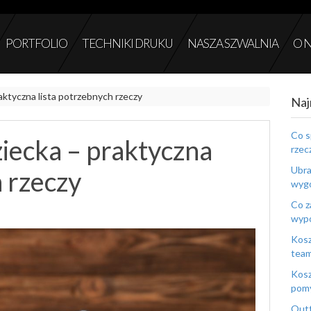
PORTFOLIO
TECHNIKI DRUKU
NASZA SZWALNIA
O 
ktyczna lista potrzebnych rzeczy
Naj
Co s
iecka – praktyczna
rzec
Ubra
h rzeczy
wygo
Co z
wyp
Kosz
tea
Kosz
pomy
Outf