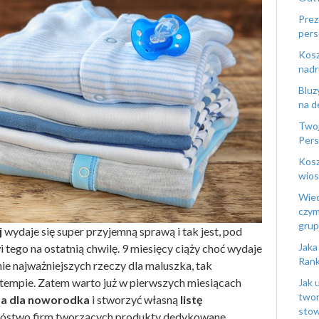
Prez
pers
Kosz
nadr
Bluz
na d
Twoj
Pers
Kosz
wios
Wiec
czym
gru
j
wydaje się super przyjemną sprawą i tak jest, pod
Jaka
tego na ostatnią chwilę. 9 miesięcy ciąży choć wydaje
Rank
ie najważniejszych rzeczy dla maluszka, tak
tempie. Zatem warto już w pierwszych miesiącach
Jak 
twor
ba dla noworodka
i stworzyć własną
listę
stow
mnóstwo firm tworzących produkty dedykowane