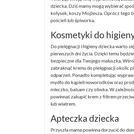
dziecka. Dziś mamy mogą wybierać spośr
kołysek, koszy Mojżesza. Oprócz tego 
pościeli lub śpiworka.
Kosmetyki do higieny 
Do pielęgnacji i higieny dziecka warto 
pierwszych dni życia. Dzięki temu będzie
bezpieczne dla Twojego maluszka. Wśr
zabraknąć kremu do pielęgnacji okolic p
odparzeń. Ponadto kompletując wyprawkę
mydło do kąpieli noworodków oraz produk
mleczko, balsam czy oliwka. W zależności
powinnaś zakupić krem z filtrem przec
lub wiatrem.
Apteczka dziecka
Przyszła mama powinna dorzucić do domo