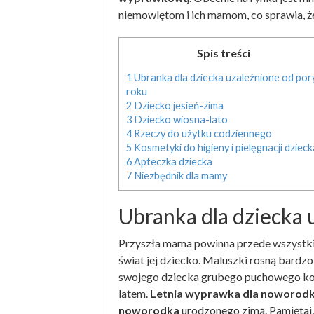
niemowlętom i ich mamom, co sprawia, że
Spis treści
1
Ubranka dla dziecka uzależnione od por
roku
2
Dziecko jesień-zima
3
Dziecko wiosna-lato
4
Rzeczy do użytku codziennego
5
Kosmetyki do higieny i pielęgnacji dzieck
6
Apteczka dziecka
7
Niezbędnik dla mamy
Ubranka dla dziecka 
Przyszła mama powinna przede wszystkim 
świat jej dziecko. Maluszki rosną bardzo
swojego dziecka grubego puchowego kom
latem.
Letnia wyprawka dla noworod
noworodka
urodzonego zimą. Pamiętaj, 