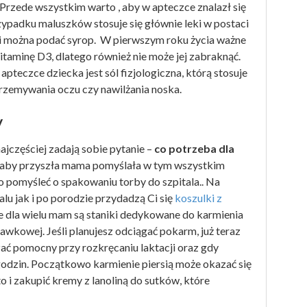
 Przede wszystkim warto , aby w apteczce znalazł się
ypadku maluszków stosuje się głównie leki w postaci
 można podać syrop. W pierwszym roku życia ważne
itaminę D3, dlatego również nie może jej zabraknąć.
 apteczce dziecka jest sól fizjologiczna, którą stosuje
o przemywania oczu czy nawilżania noska.
y
częściej zadają sobie pytanie –
co potrzeba dla
, aby przyszła mama pomyślała w tym wszystkim
 pomyśleć o spakowaniu torby do szpitala.. Na
u jak i po porodzie przydadzą Ci się
koszulki z
e dla wielu mam są staniki dedykowane do karmienia
rawkowej. Jeśli planujesz odciągać pokarm, już teraz
zać pomocny przy rozkręcaniu laktacji oraz gdy
godzin. Początkowo karmienie piersią może okazać się
o i zakupić kremy z lanoliną do sutków, które