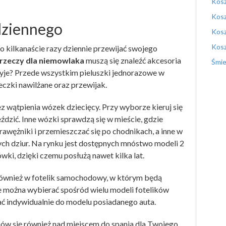
Kosz
Kosz
dziennego
Kosz
Kosz
 kilkanaście razy dziennie przewijać swojego
rzeczy dla niemowlaka
muszą się znaleźć akcesoria
Śmie
ryje? Przede wszystkim pieluszki jednorazowe w
eczki nawilżane oraz przewijak.
 wątpienia wózek dziecięcy. Przy wyborze kieruj się
eździć. Inne wózki sprawdzą się w mieście, gdzie
awężniki i przemieszczać się po chodnikach, a inne w
nych dziur. Na rynku jest dostępnych mnóstwo modeli 2
ówki, dzięki czemu posłużą nawet kilka lat.
również w fotelik samochodowy, w którym będą
 można wybierać spośród wielu modeli fotelików
indywidualnie do modelu posiadanego auta.
w się również nad miejscem do spania dla Twojego