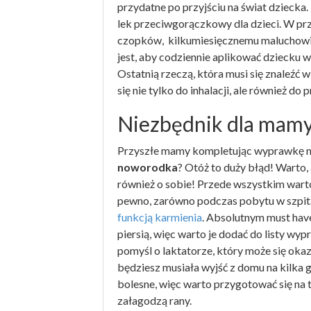
przydatne po przyjściu na świat dziecka.
lek przeciwgorączkowy dla dzieci. W prz
czopków, kilkumiesięcznemu maluchowi
jest, aby codziennie aplikować dziecku w
Ostatnią rzeczą, która musi się znaleźć w
się nie tylko do inhalacji, ale również d
Niezbędnik dla mam
Przyszłe mamy kompletując wyprawkę naj
noworodka
? Otóż to duży błąd! Warto
również o sobie! Przede wszystkim warto
pewno, zarówno podczas pobytu w szpital
funkcją karmienia
. Absolutnym must hav
piersią, więc warto je dodać do listy wyp
pomyśl o laktatorze, który może się oka
będziesz musiała wyjść z domu na kilka 
bolesne, więc warto przygotować się na t
załagodzą rany.